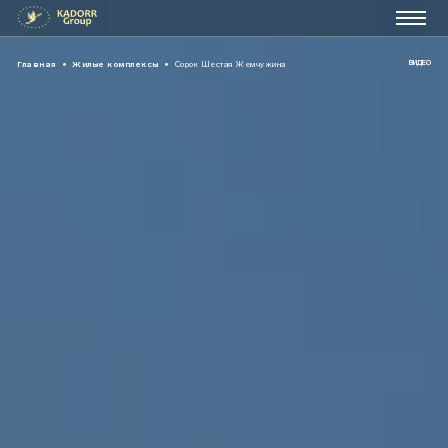
ВИДЕО
Главная
•
Жилые комплексы
•
Сорок Шестая Жемчужина