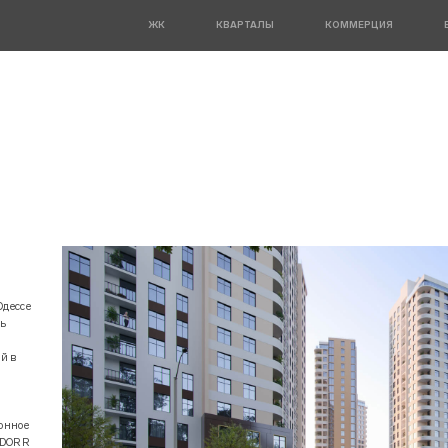
ЖК
КВАРТАЛЫ
КОММЕРЦИЯ
Одессе
ь
й в
онное
KADORR