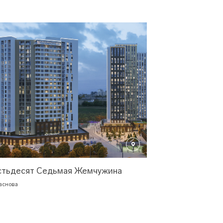
тьдесят Седьмая Жемчужина
раснова