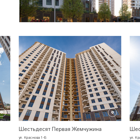
Шестьдесят Первая Жемчужина
Шес
ул. Краснова 1-Б
ул. К