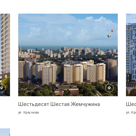
Шестьдесят Шестая Жемчужина
Шес
ул. Краснова
ул. К