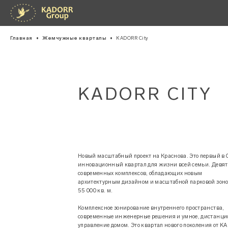
Главная
•
Жемчужные кварталы
•
KADORR City
KADORR CITY
Новый масштабный проект на Краснова. Это первый в 
инновационный квартал для жизни всей семьи. Девят
современных комплексов, обладающих новым
архитектурным дизайном и масштабной парковой зоно
55 000 кв. м.
Комплексное зонирование внутреннего пространства,
современные инженерные решения и умное, дистанци
управление домом. Это квартал нового поколения от 