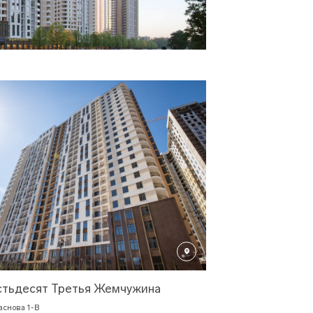
тьдесят Третья Жемчужина
раснова 1-В